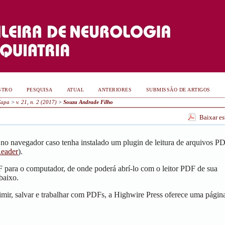
STRO
PESQUISA
ATUAL
ANTERIORES
SUBMISSÃO DE ARTIGOS
Capa
>
v. 21, n. 2 (2017)
>
Souza Andrade Filho
Baixar e
no navegador caso tenha instalado um plugin de leitura de arquivos P
eader
).
F para o computador, de onde poderá abrí-lo com o leitor PDF de sua
baixo.
mir, salvar e trabalhar com PDFs, a Highwire Press oferece uma págin