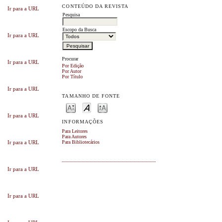
CONTEÚDO DA REVISTA
Ir para a URL
Pesquisa
Escopo da Busca
Ir para a URL
Procurar
Ir para a URL
Por Edição
Por Autor
Por Título
Ir para a URL
TAMANHO DE FONTE
Ir para a URL
INFORMAÇÕES
Para Leitores
Para Autores
Ir para a URL
Para Bibliotecários
Ir para a URL
Ir para a URL