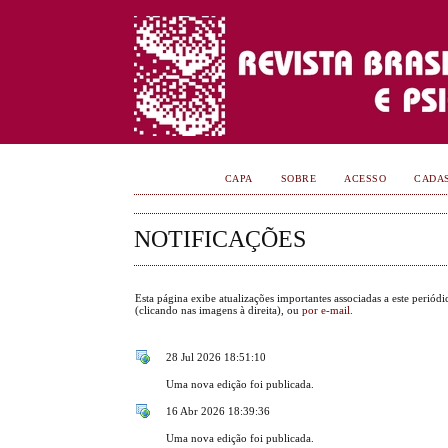
CAPA
SOBRE
ACESSO
CADA
NOTIFICAÇÕES
Esta página exibe atualizações importantes associadas a este periód
(clicando nas imagens à direita), ou
por e-mail.
28 Jul 2026 18:51:10
Uma nova edição foi publicada.
16 Abr 2026 18:39:36
Uma nova edição foi publicada.