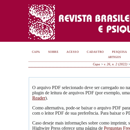
CAPA
SOBRE
ACESSO
CADASTRO
PESQUISA
ARTIGOS
Capa
>
v. 26, n. 2 (2022)
O arquivo PDF selecionado deve ser carregado no na
plugin de leitura de arquivos PDF (por exemplo, uma
Reader
).
Como alternativa, pode-se baixar o arquivo PDF para
com o leitor PDF de sua preferência. Para baixar o PD
Caso deseje mais informações sobre como imprimir, s
Highwire Press oferece uma página de
Perguntas Fre