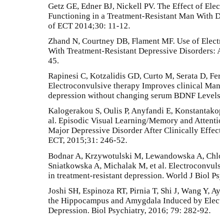
Getz GE, Edner BJ, Nickell PV. The Effect of El
Functioning in a Treatment-Resistant Man With D
of ECT 2014;30: 11-12.
Zhand N, Courtney DB, Flament MF. Use of Elect
With Treatment-Resistant Depressive Disorders: 
45.
Rapinesi C, Kotzalidis GD, Curto M, Serata D, Ferr
Electroconvulsive therapy Improves clinical Mani
depression without changing serum BDNF Levels.
Kalogerakou S, Oulis P, Anyfandi E, Konstantako
al. Episodic Visual Learning/Memory and Attentio
Major Depressive Disorder After Clinically Effec
ECT, 2015;31: 246-52.
Bodnar A, Krzywotulski M, Lewandowska A, Ch
Sniatkowska A, Michalak M, et al. Electroconvuls
in treatment-resistant depression. World J Biol P
Joshi SH, Espinoza RT, Pirnia T, Shi J, Wang Y, Ayer
the Hippocampus and Amygdala Induced by Elect
Depression. Biol Psychiatry, 2016; 79: 282-92.