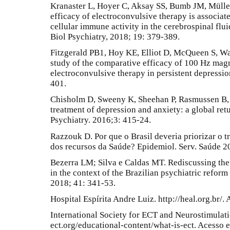
Kranaster L, Hoyer C, Aksay SS, Bumb JM, Müller N
efficacy of electroconvulsive therapy is associate
cellular immune activity in the cerebrospinal flui
Biol Psychiatry, 2018; 19: 379-389.
Fitzgerald PB1, Hoy KE, Elliot D, McQueen S, Wam
study of the comparative efficacy of 100 Hz magn
electroconvulsive therapy in persistent depressi
401.
Chisholm D, Sweeny K, Sheehan P, Rasmussen B, Sm
treatment of depression and anxiety: a global ret
Psychiatry. 2016;3: 415-24.
Razzouk D. Por que o Brasil deveria priorizar o 
dos recursos da Saúde? Epidemiol. Serv. Saúde 2
Bezerra LM; Silva e Caldas MT. Rediscussing the
in the context of the Brazilian psychiatric refo
2018; 41: 341-53.
Hospital Espírita Andre Luiz. http://heal.org.br/
International Society for ECT and Neurostimulati
ect.org/educational-content/what-is-ect. Acesso 