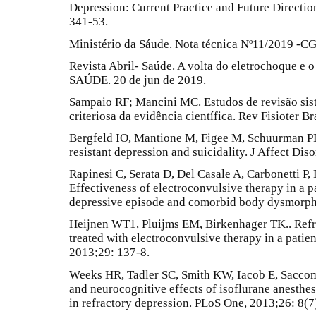
Depression: Current Practice and Future Directio
341-53.
Ministério da Sáude. Nota técnica Nº11/2019 
Revista Abril- Saúde. A volta do eletrochoque e 
SAÚDE. 20 de jun de 2019.
Sampaio RF; Mancini MC. Estudos de revisão sist
criteriosa da evidência científica. Rev Fisioter B
Bergfeld IO, Mantione M, Figee M, Schuurman PR
resistant depression and suicidality. J Affect Dis
Rapinesi C, Serata D, Del Casale A, Carbonetti P, F
Effectiveness of electroconvulsive therapy in a pa
depressive episode and comorbid body dysmorphi
Heijnen WT1, Pluijms EM, Birkenhager TK.. Refr
treated with electroconvulsive therapy in a patie
2013;29: 137-8.
Weeks HR, Tadler SC, Smith KW, Iacob E, Saccoma
and neurocognitive effects of isoflurane anesthe
in refractory depression. PLoS One, 2013;26: 8(